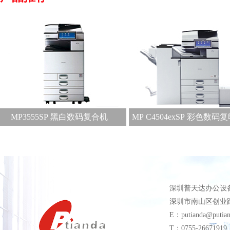
MP3555SP 黑白数码复合机
MP C4504exSP 彩色数码
深圳普天达办公设
深圳市南山区创业路
E：putianda@putia
T：0755-26671919