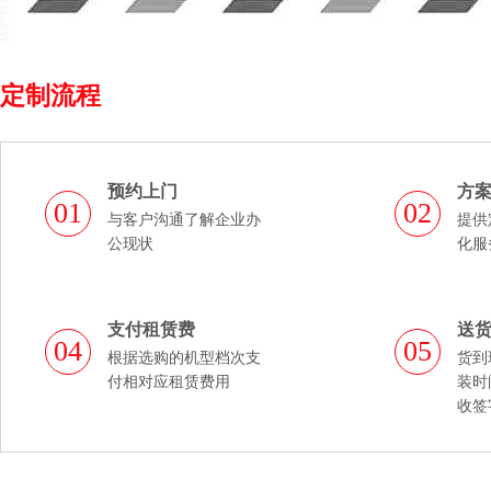
定制流程
预约上门
方
01
02
与客户沟通了解企业办
提供
公现状
化服
支付租赁费
送
04
05
根据选购的机型档次支
货到
付相对应租赁费用
装时
收签